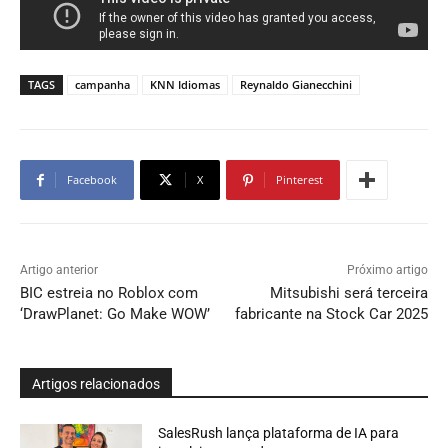
TAGS
campanha
KNN Idiomas
Reynaldo Gianecchini
Facebook
X
Pinterest
Artigo anterior
Próximo artigo
BIC estreia no Roblox com
Mitsubishi será terceira
‘DrawPlanet: Go Make WOW’
fabricante na Stock Car 2025
Artigos relacionados
SalesRush lança plataforma de IA para