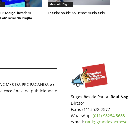
tal
Mercado Digital
uri Marçal invadem
Estudar saúde no Senac muda tudo
s em ação da Pague
ES NOMES DA PROPAGANDA é o
 a excelência da publicidade e
Sugestões de Pauta:
Raul Nog
Diretor
Fone: (11) 5572-7577
WhatsApp:
(011) 98254.5683
e-mail:
raul@grandesnomesd