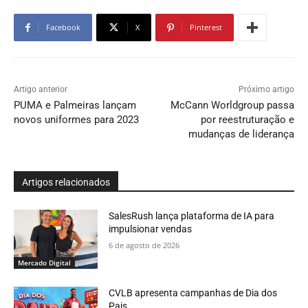
Facebook
X
Pinterest
Artigo anterior
Próximo artigo
PUMA e Palmeiras lançam
McCann Worldgroup passa
novos uniformes para 2023
por reestruturação e
mudanças de liderança
Artigos relacionados
SalesRush lança plataforma de IA para
impulsionar vendas
6 de agosto de 2026
Mercado Digital
CVLB apresenta campanhas de Dia dos
Pais