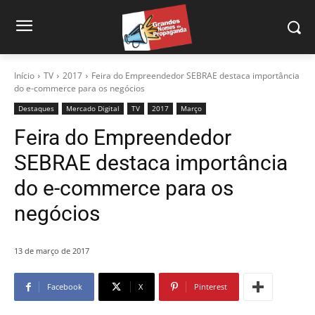
Início
TV
2017
Feira do Empreendedor SEBRAE destaca importância
do e-commerce para os negócios
Destaques
Mercado Digital
TV
2017
Março
Feira do Empreendedor
SEBRAE destaca importância
do e-commerce para os
negócios
13 de março de 2017
Facebook
X
Pinterest