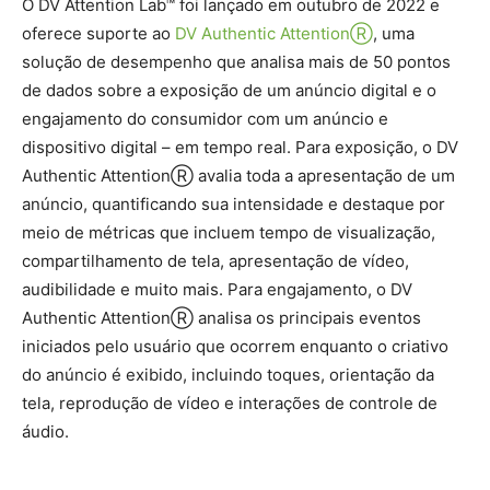
O DV Attention Lab™ foi lançado em outubro de 2022 e
oferece suporte ao
DV Authentic AttentionⓇ
, uma
solução de desempenho que analisa mais de 50 pontos
de dados sobre a exposição de um anúncio digital e o
engajamento do consumidor com um anúncio e
dispositivo digital – em tempo real. Para exposição, o DV
Authentic Attention
Ⓡ
avalia toda a apresenta
çã
o de um
an
ú
ncio, quantificando sua intensidade e destaque por
meio de m
é
tricas que incluem tempo de visualiza
çã
o,
compartilhamento de tela, apresenta
çã
o de v
í
deo,
audibilidade e muito mais. Para engajamento, o DV
Authentic Attention
Ⓡ
analisa os principais eventos
iniciados pelo usuário que ocorrem enquanto o criativo
do anúncio é exibido, incluindo toques, orientação da
tela, reprodução de vídeo e interações de controle de
áudio.