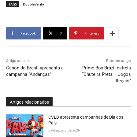
TAGS
DoubleVerify
Facebook
X
Pinterest
Artigo anterior
Próximo artigo
Canon do Brasil apresenta a
Prime Box Brazil estreia
campanha “Andanças”
“Chuteira Preta – Jogos
Ilegais”
Artigos relacionados
CVLB apresenta campanhas de Dia dos
Pais
5 de agosto de 2026