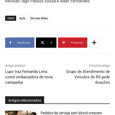
Revisão: Iago Passos Souza e Adair Fernandes
TAGS
Ayfa
Dia das Mães
Facebook
X
Pinterest
Artigo anterior
Próximo artigo
Lupo traz Fernanda Lima
Grupo de Atendimento de
como embaixadora de nova
Veículos do RS pede
campanha
doações
Artigos relacionados
Pedidos de cerveja sem álcool crescem