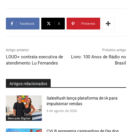
Facebook
X
Pinterest
Artigo anterior
Próximo artigo
LOUD+ contrata executiva de
Livro: 100 Anos de Rádio no
atendimento Lu Fernandes
Brasil
Artigos relacionados
SalesRush lança plataforma de IA para
impulsionar vendas
6 de agosto de 2026
Mercado Digital
CVLB apresenta campanhas de Dia dos