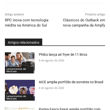
Artigo anterior
Próximo artigo
RPC inova com tecnologia
Clássicos do Outback em
inédita na América do Sul
nova campanha da Ampfy
Artigos relacionados
Philco lança air fryer de 11 litros
6 de agosto de 2026
Lançamentos de
Mercado
AICE amplia portfólio de sorvetes no Brasil
6 de agosto de 2026
Lançamentos de
Mercado
Purina Fancy Feast amplia portfólio com