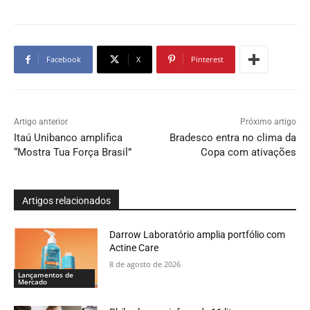
Facebook
X
Pinterest
Artigo anterior
Próximo artigo
Itaú Unibanco amplifica
Bradesco entra no clima da
“Mostra Tua Força Brasil”
Copa com ativações
Artigos relacionados
Darrow Laboratório amplia portfólio com
Actine Care
8 de agosto de 2026
Lançamentos de
Mercado