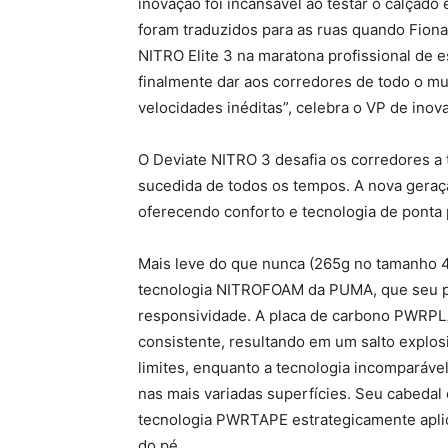
inovação foi incansável ao testar o calçad
foram traduzidos para as ruas quando Fiona
NITRO Elite 3 na maratona profissional de 
finalmente dar aos corredores de todo o m
velocidades inéditas”, celebra o VP de ino
O Deviate NITRO 3 desafia os corredores a
sucedida de todos os tempos. A nova geraçã
oferecendo conforto e tecnologia de ponta 
Mais leve do que nunca (265g no tamanho 4
tecnologia NITROFOAM da PUMA, que seu p
responsividade. A placa de carbono PWRPL
consistente, resultando em um salto explos
limites, enquanto a tecnologia incomparáv
nas mais variadas superfícies. Seu cabedal
tecnologia PWRTAPE estrategicamente aplic
do pé.