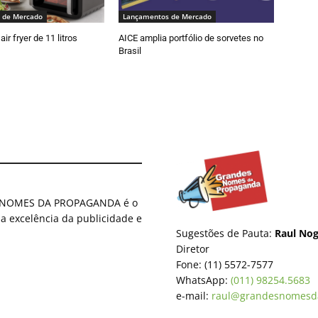
 de Mercado
Lançamentos de Mercado
air fryer de 11 litros
AICE amplia portfólio de sorvetes no
Brasil
ES NOMES DA PROPAGANDA é o
 a excelência da publicidade e
Sugestões de Pauta:
Raul Nog
Diretor
Fone: (11) 5572-7577
WhatsApp:
(011) 98254.5683
e-mail:
raul@grandesnomesd