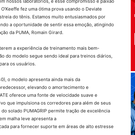
o em nossos laboratórios, e esse compromisso e paixão
 O’Keeffe fez uma ótima prova usando o Deviate
estreia do tênis. Estamos muito entusiasmados por
undo a oportunidade de sentir essa emoção, atingindo
vação da PUMA, Romain Girard.
 terem a experiência de treinamento mais bem-
o do modelo segue sendo ideal para treinos diários,
para os usuários.
0), o modelo apresenta ainda mais da
redecessor, elevando o amortecimento e
ATE oferece uma fonte de velocidade suave e
ivo que impulsiona os corredores para além de seus
el do solado PUMAGRIP permite tração de excelência
 em malha leve apresenta a
ada para fornecer suporte em áreas de alto estresse