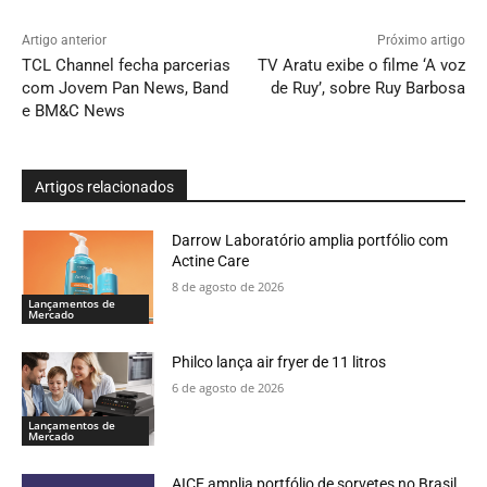
Artigo anterior
Próximo artigo
TCL Channel fecha parcerias
TV Aratu exibe o filme ‘A voz
com Jovem Pan News, Band
de Ruy’, sobre Ruy Barbosa
e BM&C News
Artigos relacionados
Darrow Laboratório amplia portfólio com
Actine Care
8 de agosto de 2026
Lançamentos de
Mercado
Philco lança air fryer de 11 litros
6 de agosto de 2026
Lançamentos de
Mercado
AICE amplia portfólio de sorvetes no Brasil