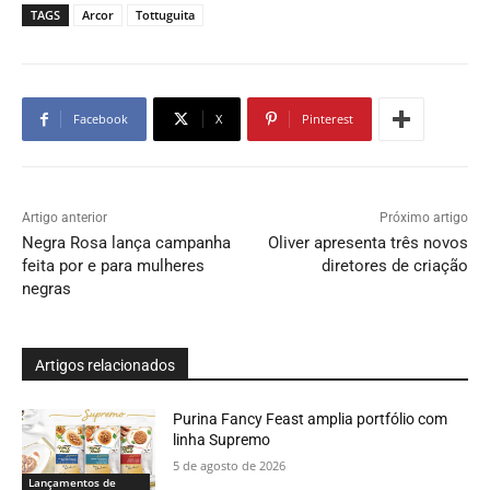
TAGS
Arcor
Tottuguita
Facebook
X
Pinterest
Artigo anterior
Próximo artigo
Negra Rosa lança campanha
Oliver apresenta três novos
feita por e para mulheres
diretores de criação
negras
Artigos relacionados
Purina Fancy Feast amplia portfólio com
linha Supremo
5 de agosto de 2026
Lançamentos de