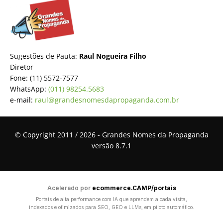
Sugestões de Pauta:
Raul Nogueira Filho
Diretor
Fone: (11) 5572-7577
WhatsApp:
(011) 98254.5683
e-mail:
raul@grandesnomesdapropaganda.com.br
© Copyright 2011 / 2026 - Grandes Nomes da Propaganda
versão 8.7.1
Acelerado por
ecommerce.CAMP/portais
Portais de alta performance com IA que aprendem a cada visita,
indexados e otimizados para SEO, GEO e LLMs, em piloto automático.