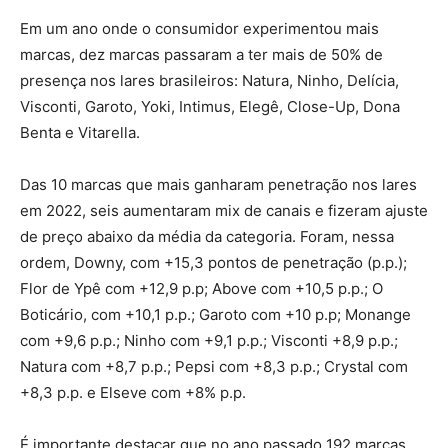
Em um ano onde o consumidor experimentou mais
marcas, dez marcas passaram a ter mais de 50% de
presença nos lares brasileiros: Natura, Ninho, Delícia,
Visconti, Garoto, Yoki, Intimus, Elegê, Close-Up,
Dona
Benta e Vitarella.
Das 10 marcas que mais ganharam penetração nos lares
em 2022, seis aumentaram mix de canais e fizeram ajuste
de preço abaixo da média da categoria. Foram, nessa
ordem, Downy, com +15,3 pontos de penetração (p.p.);
Flor de Ypê com +12,9 p.p; Above com +10,5 p.p.; O
Boticário, com +10,1 p.p.; Garoto com +10 p.p; Monange
com +9,6 p.p.; Ninho com +9,1 p.p.; Visconti +8,9 p.p.;
Natura com +8,7 p.p.; Pepsi com +8,3 p.p.; Crystal com
+8,3 p.p. e Elseve com +8% p.p.
É importante destacar que no ano passado 192 marcas