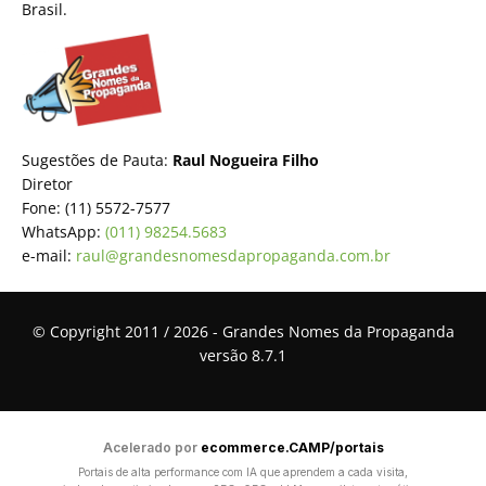
Brasil.
Sugestões de Pauta:
Raul Nogueira Filho
Diretor
Fone: (11) 5572-7577
WhatsApp:
(011) 98254.5683
e-mail:
raul@grandesnomesdapropaganda.com.br
© Copyright 2011 / 2026 - Grandes Nomes da Propaganda
versão 8.7.1
Acelerado por
ecommerce.CAMP/portais
Portais de alta performance com IA que aprendem a cada visita,