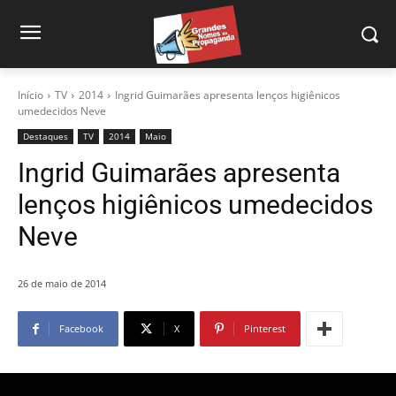
Início
TV
2014
Ingrid Guimarães apresenta lenços higiênicos
umedecidos Neve
Destaques
TV
2014
Maio
Ingrid Guimarães apresenta
lenços higiênicos umedecidos
Neve
26 de maio de 2014
Facebook
X
Pinterest