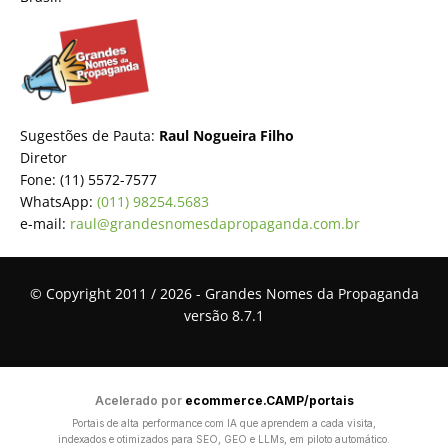
Sugestões de Pauta:
Raul Nogueira Filho
Diretor
Fone: (11) 5572-7577
WhatsApp:
(011) 98254.5683
e-mail:
raul@grandesnomesdapropaganda.com.br
© Copyright 2011 / 2026 - Grandes Nomes da Propaganda
versão 8.7.1
Acelerado por
ecommerce.CAMP/portais
Portais de alta performance com IA que aprendem a cada visita,
indexados e otimizados para SEO, GEO e LLMs, em piloto automático.