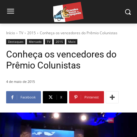
Início
TV
2015
Conheça os vencedores do Prêmio Colunistas
Destaques
Mercado
TV
2015
Maio
Conheça os vencedores do
Prêmio Colunistas
4 de maio de 2015
Facebook
X
Pinterest