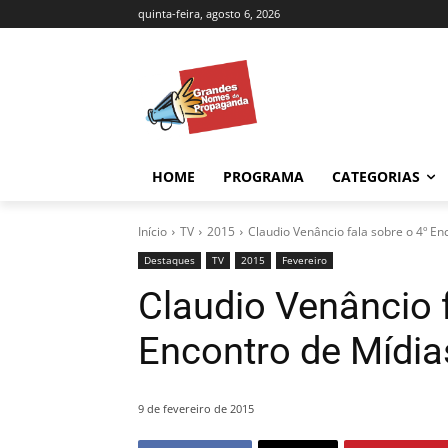
quinta-feira, agosto 6, 2026
HOME
PROGRAMA
CATEGORIAS
Início
TV
2015
Claudio Venâncio fala sobre o 4º En
Destaques
TV
2015
Fevereiro
Claudio Venâncio f
Encontro de Mídia
9 de fevereiro de 2015