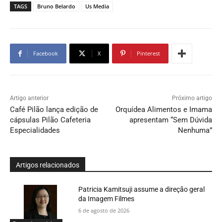
TAGS
Bruno Belardo
Us Media
Facebook
X
Pinterest
Artigo anterior
Próximo artigo
Café Pilão lança edição de
Orquídea Alimentos e Imama
cápsulas Pilão Cafeteria
apresentam “Sem Dúvida
Especialidades
Nenhuma”
Artigos relacionados
Patricia Kamitsuji assume a direção geral
da Imagem Filmes
6 de agosto de 2026