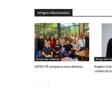
Artigos relacionados
Dança das cadeiras
Dança das ca
SEPEX-PE empossa nova diretoria
Rogério Dom
comercial n