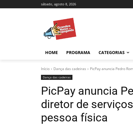
sábado, agosto 8, 2026
HOME
PROGRAMA
CATEGORIAS
Início
Dança das cadeiras
PicPay anuncia Pedro Rome
Dança das cadeiras
PicPay anuncia P
diretor de serviço
pessoa física