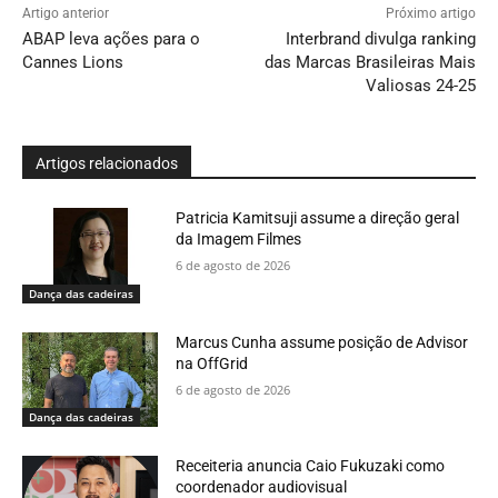
Artigo anterior
Próximo artigo
ABAP leva ações para o
Interbrand divulga ranking
Cannes Lions
das Marcas Brasileiras Mais
Valiosas 24-25
Artigos relacionados
Patricia Kamitsuji assume a direção geral
da Imagem Filmes
6 de agosto de 2026
Dança das cadeiras
Marcus Cunha assume posição de Advisor
na OffGrid
6 de agosto de 2026
Dança das cadeiras
Receiteria anuncia Caio Fukuzaki como
coordenador audiovisual