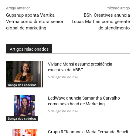
Artigo anterior
Próximo artigo
Gupshup aponta Vartika
BSN Creatives anuncia
Verma como diretora sênior
Lucas Martins como gerente
global de marketing
de atendimento
Artigos relacionados
Viviane Mansi assume presidência
executiva da ABBT
5 de agosto de 2026
Dança das cadeiras
LedWave anuncia Samantha Carvalho
como nova head de Marketing
5 de agosto de 2026
Dança das cadeiras
Grupo RFK anuncia Maria Fernanda Beneli