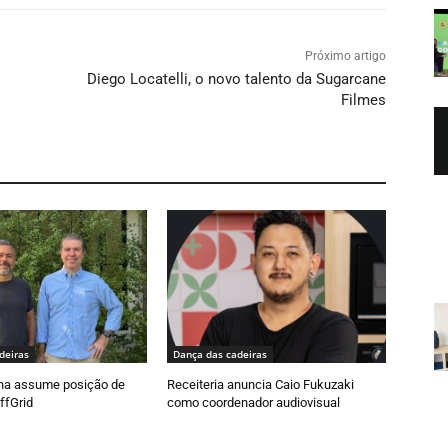
Próximo artigo
Diego Locatelli, o novo talento da Sugarcane
Filmes
deiras
Dança das cadeiras
ha assume posição de
Receiteria anuncia Caio Fukuzaki
ffGrid
como coordenador audiovisual