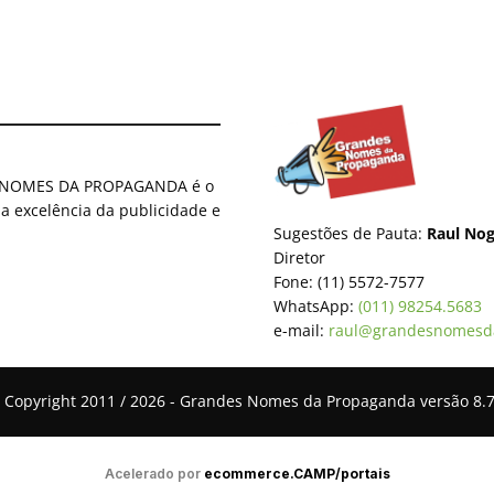
ES NOMES DA PROPAGANDA é o
 a excelência da publicidade e
Sugestões de Pauta:
Raul Nog
Diretor
Fone: (11) 5572-7577
WhatsApp:
(011) 98254.5683
e-mail:
raul@grandesnomesd
 Copyright 2011 / 2026 - Grandes Nomes da Propaganda versão 8.7
Acelerado por
ecommerce.CAMP/portais