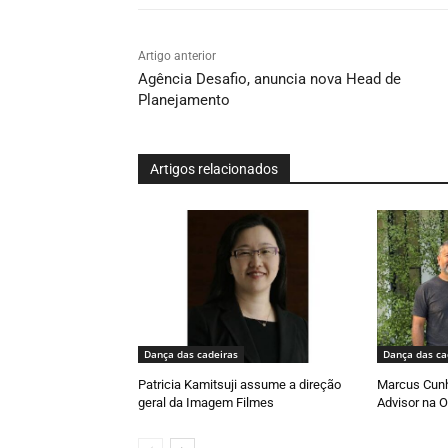
Artigo anterior
Agência Desafio, anuncia nova Head de
Planejamento
Artigos relacionados
Dança das cadeiras
Dança das ca
Patricia Kamitsuji assume a direção
Marcus Cun
geral da Imagem Filmes
Advisor na O