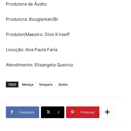
Produtora de Áudio:
Produtora: Boogieman/Br
Produtor/Maestro: Dimi Kireeff
Locução: Ana Paula Faria
Atendimento: Elisangela Queiroz
TAGS
Mestiça
Simparic
Zoetis
Facebook
X
Pinterest