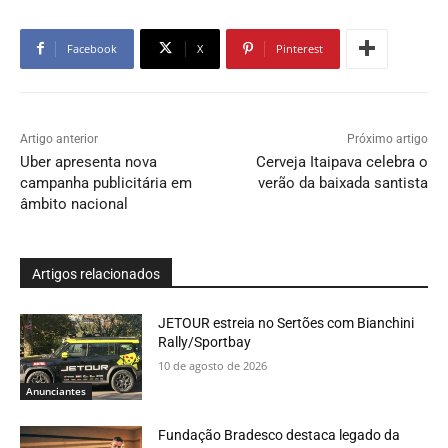
Facebook
X
Pinterest
Artigo anterior
Próximo artigo
Uber apresenta nova
Cerveja Itaipava celebra o
campanha publicitária em
verão da baixada santista
âmbito nacional
Artigos relacionados
JETOUR estreia no Sertões com Bianchini
Rally/Sportbay
10 de agosto de 2026
Anunciantes
Fundação Bradesco destaca legado da