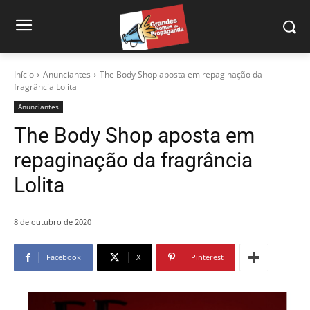
Início
Anunciantes
The Body Shop aposta em repaginação da
fragrância Lolita
Anunciantes
The Body Shop aposta em
repaginação da fragrância
Lolita
8 de outubro de 2020
Facebook
X
Pinterest