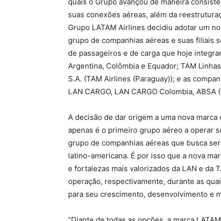
quais o Grupo avançou de maneira consiste
suas conexões aéreas, além da reestrutura
Grupo LATAM Airlines decidiu adotar um no
grupo de companhias aéreas e suas filiais
de passageiros e de carga que hoje integram
Argentina, Colômbia e Equador; TAM Linha
S.A. (TAM Airlines (Paraguay)); e as compa
LAN CARGO, LAN CARGO Colombia, ABSA (T
A decisão de dar origem a uma nova marca é
apenas é o primeiro grupo aéreo a operar 
grupo de companhias aéreas que busca ser 
latino-americana. É por isso que a nova mar
e fortalezas mais valorizados da LAN e da 
operação, respectivamente, durante as quais
para seu crescimento, desenvolvimento e m
“Diante de todas as opções, a marca LATA