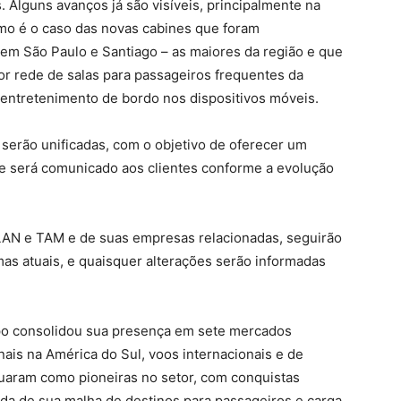
. Alguns avanços já são visíveis, principalmente na
mo é o caso das novas cabines que foram
 em São Paulo e Santiago – as maiores da região e que
ior rede de salas para passageiros frequentes da
o entretenimento de bordo nos dispositivos móveis.
serão unificadas, com o objetivo de oferecer um
ue será comunicado aos clientes conforme a evolução
LAN e TAM e de suas empresas relacionadas, seguirão
s atuais, e quaisquer alterações serão informadas
po consolidou sua presença em sete mercados
ais na América do Sul, voos internacionais e de
nuaram como pioneiras no setor, com conquistas
da de sua malha de destinos para passageiros e carga,