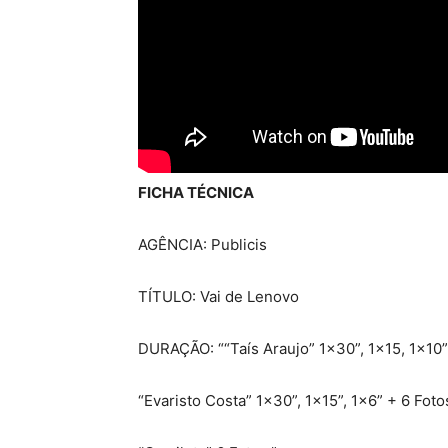
FICHA TÉCNICA
AGÊNCIA: Publicis
TÍTULO: Vai de Lenovo
DURAÇÃO: ““Taís Araujo” 1×30”, 1×15, 1×10”,
“Evaristo Costa” 1×30”, 1×15”, 1×6” + 6 Foto