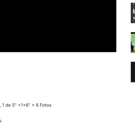
 1 de 5” +1×6” + 6 Fotos
s