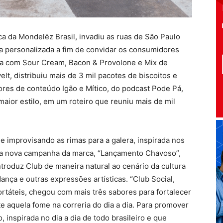
ca da Mondelēz Brasil, invadiu as ruas de São Paulo
a personalizada a fim de convidar os consumidores
la com Sour Cream, Bacon & Provolone e Mix de
lt, distribuiu mais de 3 mil pacotes de biscoitos e
ores de conteúdo Igão e Mítico, do podcast Pode Pá,
ior estilo, em um roteiro que reuniu mais de mil
e improvisando as rimas para a galera, inspirada nos
da nova campanha da marca, “Lançamento Chavoso”,
troduz Club de maneira natural ao cenário da cultura
ça e outras expressões artísticas. “Club Social,
rtáteis, chegou com mais três sabores para fortalecer
e aquela fome na correria do dia a dia. Para promover
 inspirada no dia a dia de todo brasileiro e que