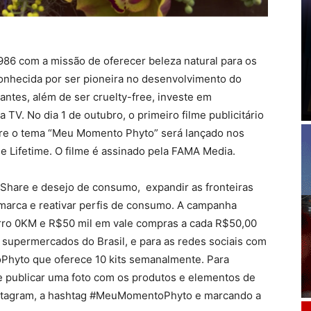
86 com a missão de oferecer beleza natural para os
onhecida por ser pioneira no desenvolvimento do
antes, além de ser cruelty-free, investe em
TV. No dia 1 de outubro, o primeiro filme publicitário
re o tema “Meu Momento Phyto” será lançado nos
 e Lifetime. O filme é assinado pela FAMA Media.
 Share e desejo de consumo, expandir as fronteiras
marca e reativar perfis de consumo. A campanha
rro 0KM e R$50 mil em vale compras a cada R$50,00
 supermercados do Brasil, e para as redes sociais com
hyto que oferece 10 kits semanalmente. Para
l e publicar uma foto com os produtos e elementos de
 Instagram, a hashtag #MeuMomentoPhyto e marcando a