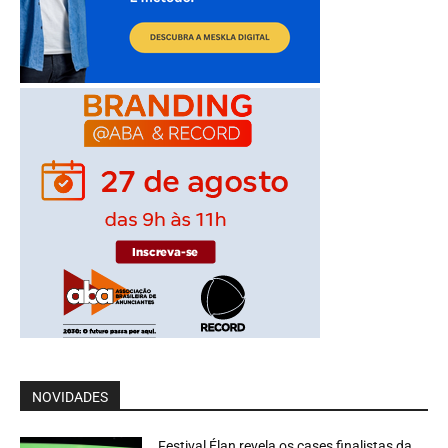
NOVIDADES
Festival Élan revela os cases finalistas da