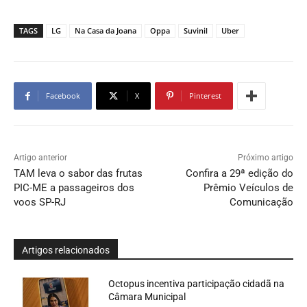
TAGS
LG
Na Casa da Joana
Oppa
Suvinil
Uber
Facebook
X
Pinterest
Artigo anterior
Próximo artigo
TAM leva o sabor das frutas
Confira a 29ª edição do
PIC-ME a passageiros dos
Prêmio Veículos de
voos SP-RJ
Comunicação
Artigos relacionados
Octopus incentiva participação cidadã na
Câmara Municipal