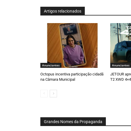
Artigos relacionados
Anunciantes
Anunciantes
Octopus incentiva participação cidadã
JETOUR apr
na Câmara Municipal
T2 XWD 4×4
Grandes Nomes da Propaganda