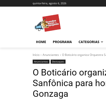
quinta-feira, agosto 6, 2026
HOME
PROGRAMA
CATEGORIAS
Início
Anunciantes
O Boticário organiza Orquestra 
Anunciantes
Destaques
O Boticário organ
Sanfônica para h
Gonzaga