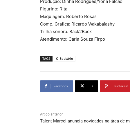
Produção: Dinha Rodrigues/Yoná Falcão
Figurino: Rita
Maquiagem: Roberto Rosas
Comp. Gráfica: Ricardo Wakabaiashy
Trilha sonora: Back2Back
Atendimento: Carla Souza Firpo
TAGS
O Boticário
Facebook
X
Pinterest
Artigo anterior
Talent Marcel anuncia novidades na área de m