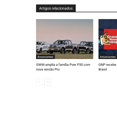
Artigos relacionados
Anunciantes
Anunciantes
GWM amplia a família Poer P30 com
GNP recebe
nova versão Pro
Brasil