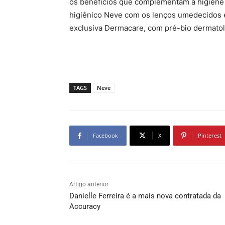
os benefícios que complementam a higiene
higiênico Neve com os lenços umedecidos é 
exclusiva Dermacare, com pré-bio dermatoló
TAGS
Neve
Facebook
X
Pinterest
Artigo anterior
Danielle Ferreira é a mais nova contratada da
Accuracy