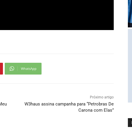
WhatsApp
Próximo artigo
“Meu
W3haus assina campanha para “Petrobras De
Carona com Elas”