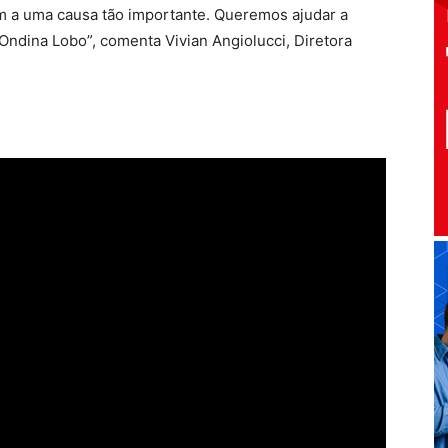
m a uma causa tão importante. Queremos ajudar a
ia Ondina Lobo”, comenta Vivian Angiolucci, Diretora