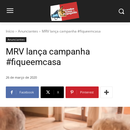
Início
Anunciantes
MRV lança campanha #fiqueemcasa
Anunciantes
MRV lança campanha
#fiqueemcasa
26 de março de 2020
Facebook
X
Pinterest