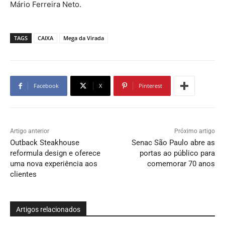
Mário Ferreira Neto.
TAGS
CAIXA
Mega da Virada
Facebook
X
Pinterest
Artigo anterior
Próximo artigo
Outback Steakhouse
Senac São Paulo abre as
reformula design e oferece
portas ao público para
uma nova experiência aos
comemorar 70 anos
clientes
Artigos relacionados