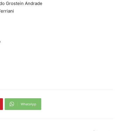
ndo Grostein Andrade
erriani
o
WhatsApp