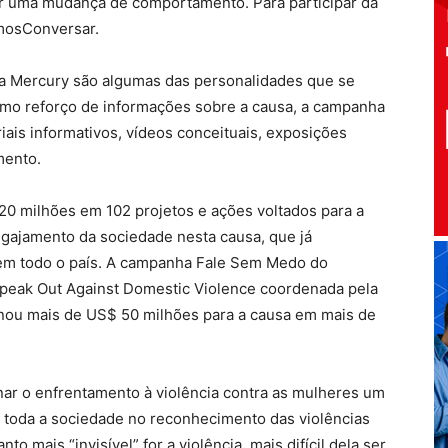
ocar uma mudança de comportamento. Para participar da
amosConversar.
ela Mercury são algumas das personalidades que se
mo reforço de informações sobre a causa, a campanha
iais informativos, vídeos conceituais, exposições
mento.
 20 milhões em 102 projetos e ações voltados para a
engajamento da sociedade nesta causa, que já
 em todo o país. A campanha Fale Sem Medo do
Speak Out Against Domestic Violence coordenada pela
nou mais de US$ 50 milhões para a causa em mais de
rnar o enfrentamento à violência contra as mulheres um
de toda a sociedade no reconhecimento das violências
nto mais “invisível” for a violência, mais difícil dela ser