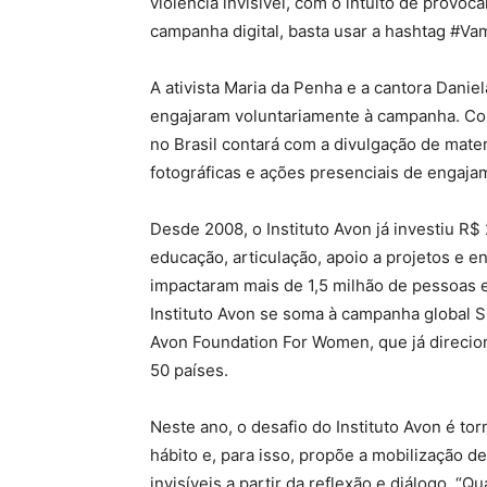
violência invisível, com o intuito de prov
campanha digital, basta usar a hashtag #V
A ativista Maria da Penha e a cantora Dani
engajaram voluntariamente à campanha. Co
no Brasil contará com a divulgação de mater
fotográficas e ações presenciais de engaja
Desde 2008, o Instituto Avon já investiu R$
educação, articulação, apoio a projetos e 
impactaram mais de 1,5 milhão de pessoas
Instituto Avon se soma à campanha global 
Avon Foundation For Women, que já direcio
50 países.
Neste ano, o desafio do Instituto Avon é to
hábito e, para isso, propõe a mobilização 
invisíveis a partir da reflexão e diálogo. “Qua