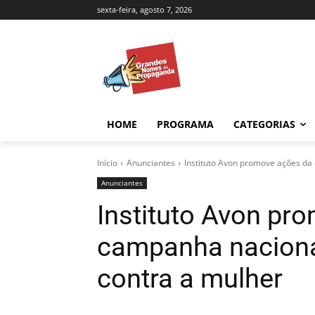
sexta-feira, agosto 7, 2026
HOME
PROGRAMA
CATEGORIAS
Início
Anunciantes
Instituto Avon promove ações da 
Anunciantes
Instituto Avon pr
campanha nacional
contra a mulher