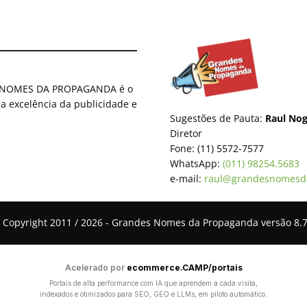
ES NOMES DA PROPAGANDA é o
 a excelência da publicidade e
Sugestões de Pauta:
Raul Nog
Diretor
Fone: (11) 5572-7577
WhatsApp:
(011) 98254.5683
e-mail:
raul@grandesnomesd
 Copyright 2011 / 2026 - Grandes Nomes da Propaganda versão 8.7
Acelerado por
ecommerce.CAMP/portais
Portais de alta performance com IA que aprendem a cada visita,
indexados e otimizados para SEO, GEO e LLMs, em piloto automático.