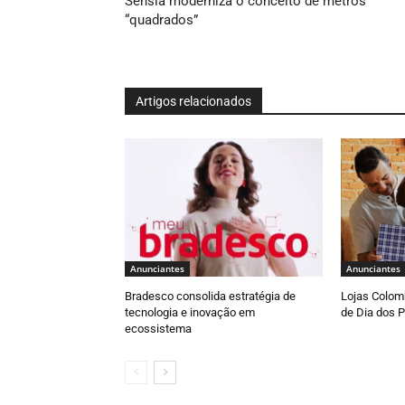
Sensia moderniza o conceito de metros
“quadrados”
Artigos relacionados
Anunciantes
Anunciantes
Bradesco consolida estratégia de
Lojas Colomb
tecnologia e inovação em
de Dia dos P
ecossistema