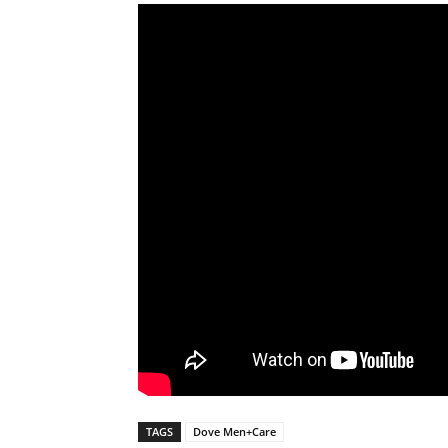
TAGS
Dove Men+Care