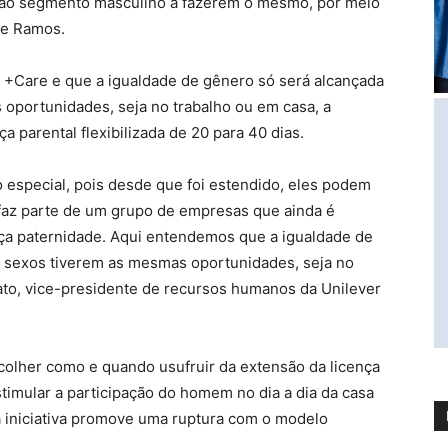
s ao segmento masculino a fazerem o mesmo, por meio
ane Ramos.
n +Care e que a igualdade de gênero só será alcançada
portunidades, seja no trabalho ou em casa, a
ça parental flexibilizada de 20 para 40 dias.
o especial, pois desde que foi estendido, eles podem
r faz parte de um grupo de empresas que ainda é
ça paternidade. Aqui entendemos que a igualdade de
 sexos tiverem as mesmas oportunidades, seja no
ato, vice-presidente de recursos humanos da Unilever
colher como e quando usufruir da extensão da licença
timular a participação do homem no dia a dia da casa
a iniciativa promove uma ruptura com o modelo