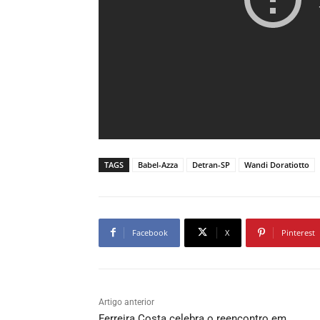
TAGS
Babel-Azza
Detran-SP
Wandi Doratiotto
Facebook
X
Pinterest
Artigo anterior
Ferreira Costa celebra o reencontro em