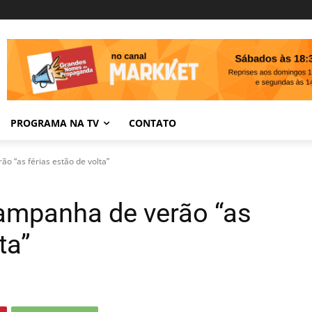
PROGRAMA NA TV
CONTATO
o “as férias estão de volta”
ampanha de verão “as
ta”