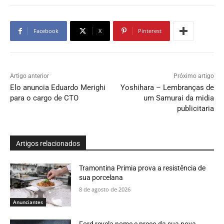
Facebook
X
Pinterest
Artigo anterior
Próximo artigo
Elo anuncia Eduardo Merighi
Yoshihara – Lembranças de
para o cargo de CTO
um Samurai da midia
publicitaria
Artigos relacionados
Tramontina Primia prova a resistência de
sua porcelana
8 de agosto de 2026
Anunciantes
Ford revela nome e preço da sua nova