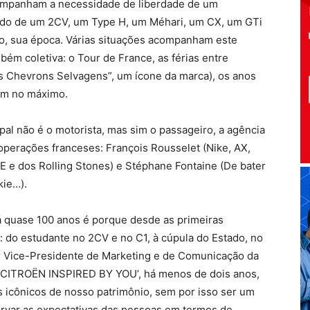
ompanham a necessidade de liberdade de um
bordo de um 2CV, um Type H, um Méhari, um CX, um GTi
o, sua época. Várias situações acompanham este
bém coletiva: o Tour de France, as férias entre
os Chevrons Selvagens”, um ícone da marca), os anos
som no máximo.
ipal não é o motorista, mas sim o passageiro, a agência
operações franceses: François Rousselet (Nike, AX,
.E e dos Rolling Stones) e Stéphane Fontaine (De bater
kie…).
á quase 100 anos é porque desde as primeiras
: do estudante no 2CV e no C1, à cúpula do Estado, no
or Vice-Presidente de Marketing e de Comunicação da
 ‘ CITROËN INSPIRED BY YOU’, há menos de dois anos,
s icônicos de nosso patrimônio, sem por isso ser um
ervar as expectativas das pessoas em termos de