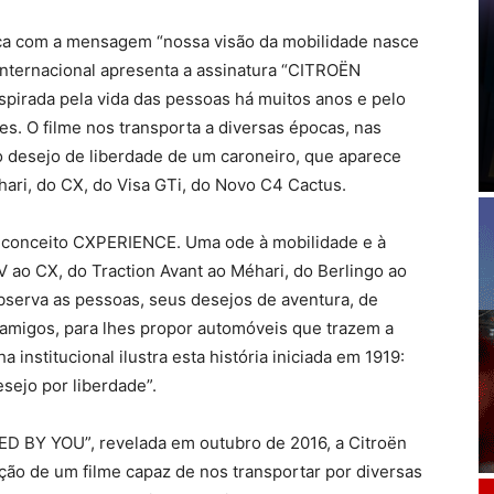
ca com a mensagem “nossa visão da mobilidade nasce
 internacional apresenta a assinatura “CITROËN
pirada pela vida das pessoas há muitos anos e pelo
s. O filme nos transporta a diversas épocas, nas
 desejo de liberdade de um caroneiro, que aparece
ari, do CX, do Visa GTi, do Novo C4 Cactus.
lo conceito CXPERIENCE. Uma ode à mobilidade e à
ao CX, do Traction Avant ao Méhari, do Berlingo ao
bserva as pessoas, seus desejos de aventura, de
 amigos, para lhes propor automóveis que trazem a
a institucional ilustra esta história iniciada em 1919:
sejo por liberdade”.
RED BY YOU”, revelada em outubro de 2016, a Citroën
ção de um filme capaz de nos transportar por diversas