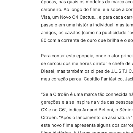
épocas, nas quais os modelos da marca ac
caroneiro. Ao longo do filme, ele sobe a 
Visa, um Novo C4 Cactus… e para cada carr
passeio em uma história individual, mas tam
amigos, os cavalos (como na publicidade “
80 com a corrente de ouro que brilha e o 
Para contar esta epopeia, onde o ator princ
se cercou dos melhores diretor e chefe de 
Diesel, mas também os clipes de J.U.S.T.I.C
meu coração parou, Capitão Fantástico, Jac
“Se a Citroën é uma marca tão conhecida h
gerações ela se inspira na vida das pessoas
CX e no C6”, indica Arnaud Belloni, o Sêni
Citroën. “Após o lançamento da assinatura
este novo filme apresenta alguns dos carro
filme histórico. A Marca sempre soube obs