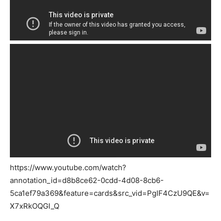
https://www.youtube.com/watch?
annotation_id=d8b8ce62-0cdd-4d08-8cb6-
5ca1ef79a369&feature=cards&src_vid=PgIF4CzU9QE&v=
X7xRkOQGI_Q