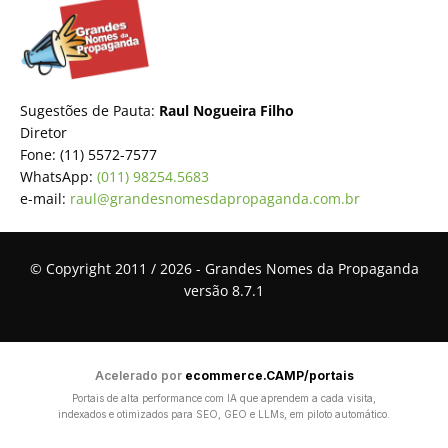
Sugestões de Pauta:
Raul Nogueira Filho
Diretor
Fone: (11) 5572-7577
WhatsApp:
(011) 98254.5683
e-mail:
raul@grandesnomesdapropaganda.com.br
© Copyright 2011 / 2026 - Grandes Nomes da Propaganda
versão 8.7.1
Acelerado por
ecommerce.CAMP/portais
Portais de alta performance com IA que aprendem a cada visita,
indexados e otimizados para SEO, GEO e LLMs, em piloto automático.