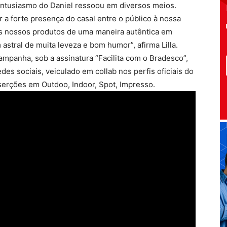
e entusiasmo do Daniel ressoou em diversos meios.
ir a forte presença do casal entre o público à nossa
os nossos produtos de uma maneira autêntica em
astral de muita leveza e bom humor”, afirma Lilla.
ampanha, sob a assinatura “Facilita com o Bradesco”,
des sociais, veiculado em collab nos perfis oficiais do
serções em Outdoo, Indoor, Spot, Impresso.