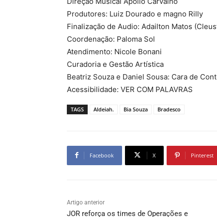
Direção Musical Apollo Carvalho
Produtores: Luiz Dourado e magno Rilly
Finalização de Audio: Adailton Matos (Cleu
Coordenação: Paloma Sol
Atendimento: Nicole Bonani
Curadoria e Gestão Artística
Beatriz Souza e Daniel Sousa: Cara de Con
Acessibilidade: VER COM PALAVRAS
TAGS
Aldeiah.
Bia Souza
Bradesco
Facebook
X
Pinterest
Artigo anterior
JOR reforça os times de Operações e