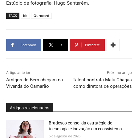
Estúdio de fotografia: Hugo Santarém.
TAGS
bb
Ourocard
Facebook
X
Pinterest
Artigo anterior
Próximo artigo
Amigos do Bem chegam na
Talent contrata Malu Chagas
Vivenda do Camarão
como diretora de operações
Artigos relacionados
Bradesco consolida estratégia de
tecnologia e inovação em ecossistema
6 de agosto de 2026