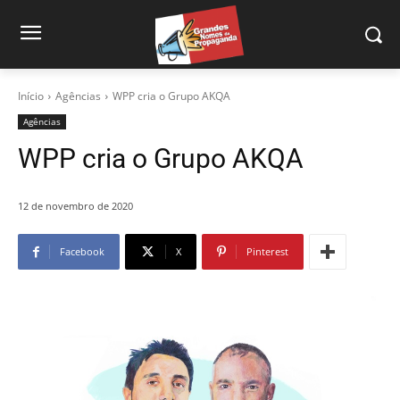
Início
Agências
WPP cria o Grupo AKQA
Agências
WPP cria o Grupo AKQA
12 de novembro de 2020
Facebook
X
Pinterest