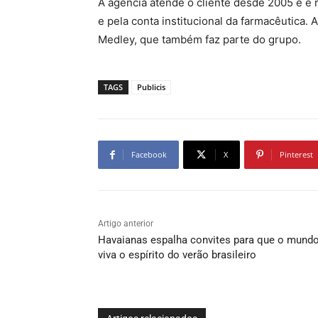
A agência atende o cliente desde 2005 e é
e pela conta institucional da farmacêutica.
Medley, que também faz parte do grupo.
TAGS
Publicis
Facebook
X
Pinterest
Artigo anterior
Havaianas espalha convites para que o mund
viva o espírito do verão brasileiro