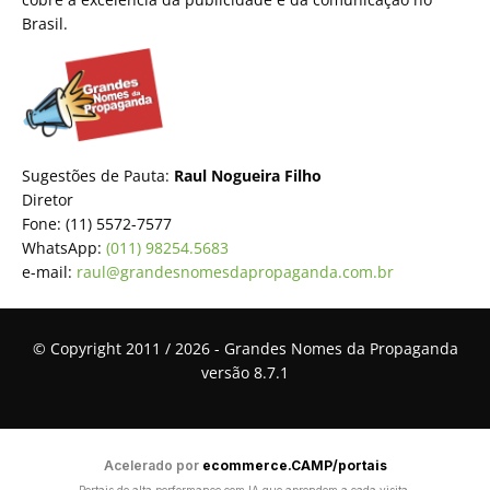
Brasil.
Sugestões de Pauta:
Raul Nogueira Filho
Diretor
Fone: (11) 5572-7577
WhatsApp:
(011) 98254.5683
e-mail:
raul@grandesnomesdapropaganda.com.br
© Copyright 2011 / 2026 - Grandes Nomes da Propaganda
versão 8.7.1
Acelerado por
ecommerce.CAMP/portais